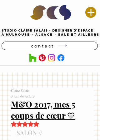
STUDIO CLAIRE SALAIS
•
DESIGNER D'espace
À
MULHOUSE
•
alsace • Bâle ET AILLEURS
contact
Claire Salais
3 min de lecture
M&O 2017, mes 5
coups de cœur 💙
Noté NaN étoiles sur 5.
SALON // 