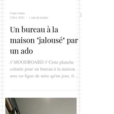
Claire Salais
5 févr. 2024
1 min de lecture
Un bureau à la
maison "jalousé" par
un ado
// MOODBOARD // Cette planche