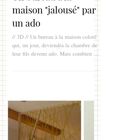
Claire Salais
6 févr. 2024
2 min de lecture
Un bureau à la
maison "jalousé" par
un ado
// 3D // Un bureau à la maison coloré
qui, un jour, deviendra la chambre de
leur fils devenu ado. Mais combien de
temps arriveront-ils à...