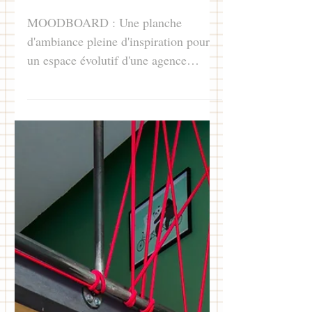
immobilière chic,
comme à la maison !
MOODBOARD : Une planche
d'ambiance pleine d'inspiration pour
un espace évolutif d'une agence
immobilière, un syndic de copro et
l'air cosy