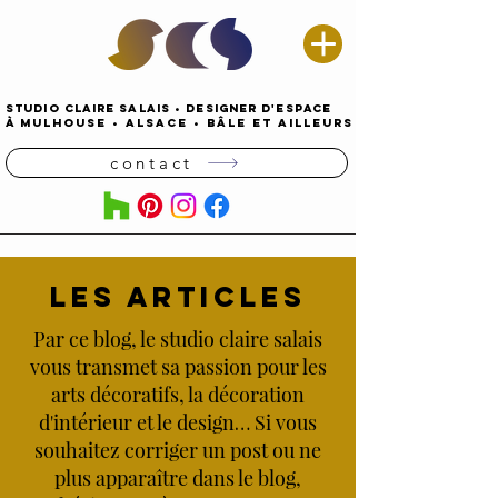
STUDIO CLAIRE SALAIS
•
DESIGNER D'espace
À
MULHOUSE
•
alsace • Bâle ET AILLEURS
contact
LES ARTICLES
Par ce blog, le studio claire salais
vous transmet sa passion pour les
arts décoratifs, la décoration
d'intérieur et le design… Si vous
souhaitez corriger un post ou ne
plus apparaître dans le blog,