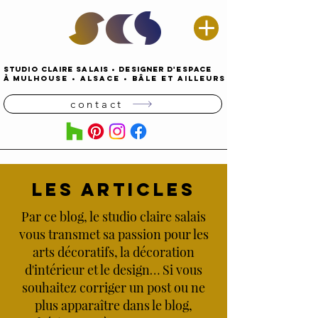
STUDIO CLAIRE SALAIS
•
DESIGNER D'espace
À
MULHOUSE
•
alsace • Bâle ET AILLEURS
contact
LES ARTICLES
Par ce blog, le studio claire salais
vous transmet sa passion pour les
arts décoratifs, la décoration
d'intérieur et le design… Si vous
souhaitez corriger un post ou ne
plus apparaître dans le blog,