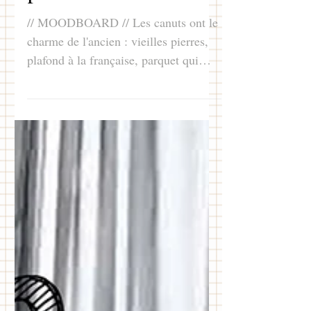
15 nov. 2022
1 min de lecture
Design studieux
pour un canut
// MOODBOARD // Les canuts ont le
charme de l'ancien : vieilles pierres,
plafond à la française, parquet qui
grince. La propriétaire...