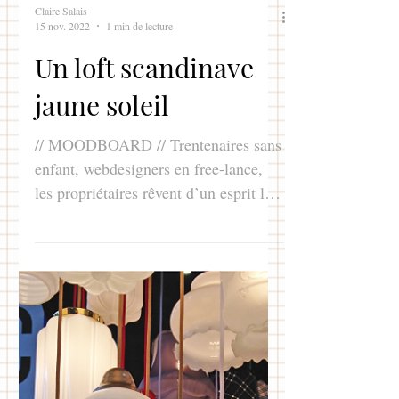
Claire Salais
15 nov. 2022
1 min de lecture
Un loft scandinave
jaune soleil
// MOODBOARD // Trentenaires sans
enfant, webdesigners en free-lance,
les propriétaires rêvent d’un esprit loft
qui ne laisse pas...