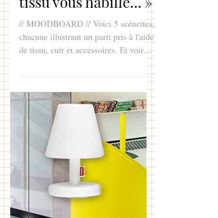
Claire Salais
15 nov. 2022
1 min de lecture
« Un petit bout de
tissu vous habille… »
// MOODBOARD // Voici 5 scénettes,
chacune illustrant un parti pris à l'aide
de tissu, cuir et accessoires. Et voir
les possibilités...