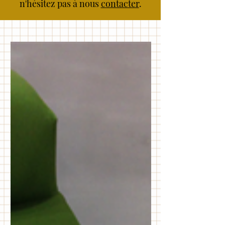
n'hésitez pas à nous
contacter
.