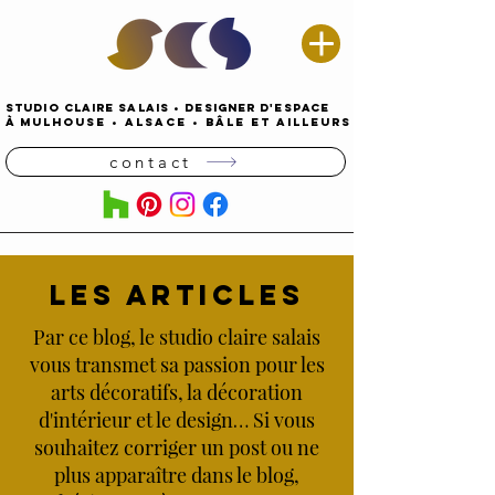
STUDIO CLAIRE SALAIS
•
DESIGNER D'espace
À
MULHOUSE
•
alsace • Bâle ET AILLEURS
contact
LES ARTICLES
Par ce blog, le studio claire salais
vous transmet sa passion pour les
arts décoratifs, la décoration
d'intérieur et le design… Si vous
souhaitez corriger un post ou ne
plus apparaître dans le blog,