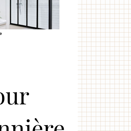
our
onnière