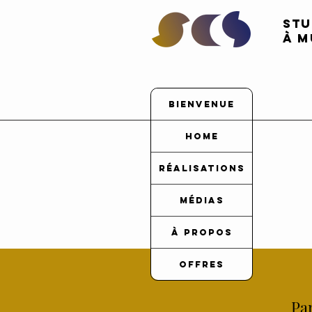
STU
À
M
Bienvenue
Home
Réalisations
Médias
À Propos
Offres
Par