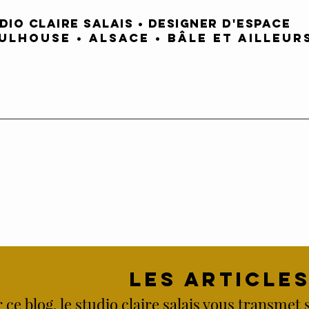
DIO CLAIRE SALAIS
•
DESIGNER D'espace
ULHOUSE
•
alsace • Bâle ET AILLEUR
LES ARTICLE
 ce blog, le studio claire salais vous transmet 