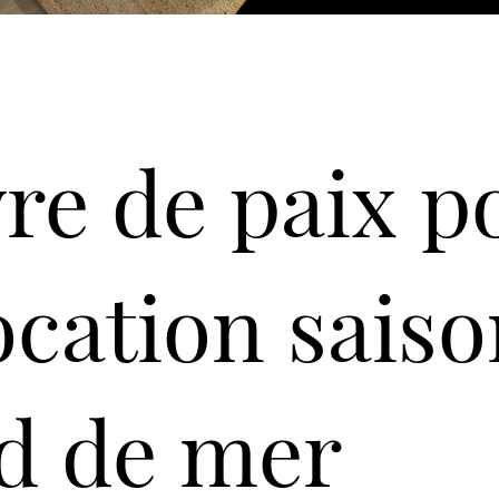
re de paix p
location sais
d de mer