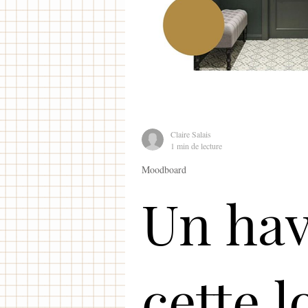
Claire Salais
1 min de lecture
Moodboard
Un hav
cette 