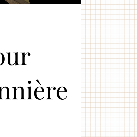
our
onnière