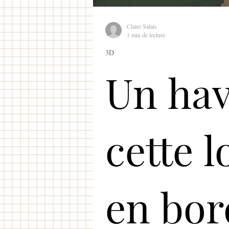
Claire Salais
1 min de lecture
3D
Un hav
cette 
en bor