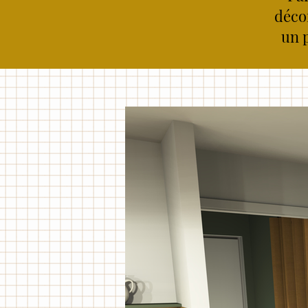
décor
un p