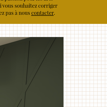
Si vous souhaitez corriger
tez pas à nous
contacter
.