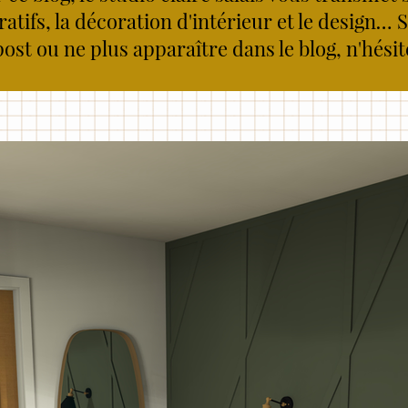
atifs, la décoration d'intérieur et le design… 
ost ou ne plus apparaître dans le blog, n'hési