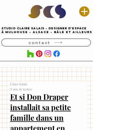
STUDIO CLAIRE SALAIS
•
DESIGNER D'espace
À
MULHOUSE
•
alsace • Bâle ET AILLEURS
contact
Claire Salais
5 min de lecture
Et si Don Draper
installait sa petite
famille dans un
appartement en