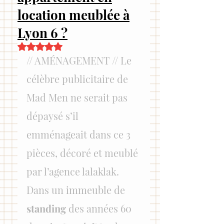
location meublée à
Lyon 6 ?
Noté NaN étoiles sur 5.
// AMÉNAGEMENT // 
Le 
célèbre publicitaire de 
Mad Men ne serait pas 
dépaysé s’il 
emménageait dans ce 3 
pièces, décoré et meublé 
par l’agence lalaklak. 
Dans un immeuble de 
standing 
des années 60 