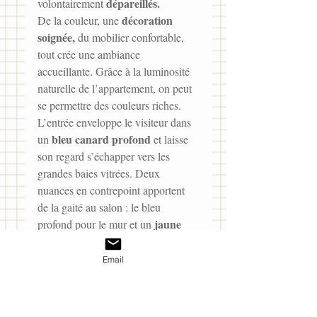
dépareillés.
volontairement 
décoration 
De la couleur, une 
soignée,
 du mobilier confortable, 
tout crée une ambiance 
accueillante. Grâce à la luminosité 
naturelle de l’appartement, on peut 
se permettre des couleurs riches. 
L’entrée enveloppe le visiteur dans 
bleu canard profond
un 
 et laisse 
son regard s’échapper vers les 
grandes baies vitrées. Deux 
nuances en contrepoint apportent 
de la gaité au salon : le bleu 
jaune 
profond pour le mur et un 
safrané
 pour le canapé. Le papier 
peint de la chambre d’enfant 
Email
ciel 
reprend le jaune, tandis qu’un 
de lit vert 
souligne le décor dans la 
chambre parentale.