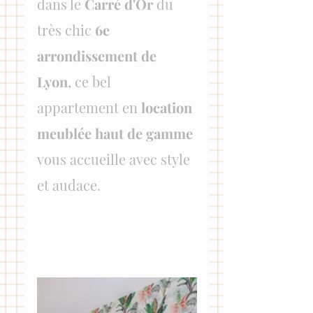
dans le 
Carré d'Or
 du 
très chic 
6e 
arrondissement de 
Lyon
, ce bel 
appartement en 
location 
meublée haut de gamme
vous accueille avec style 
et audace.