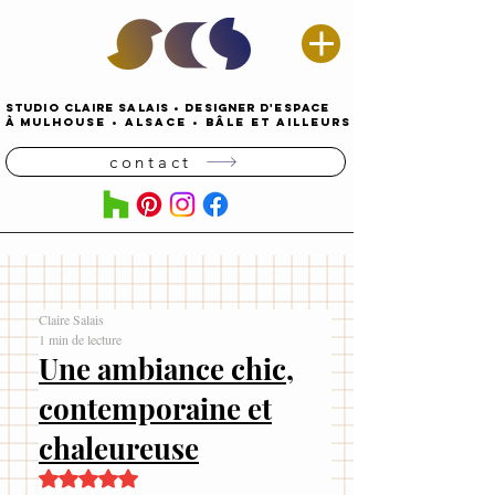
STUDIO CLAIRE SALAIS
•
DESIGNER D'espace
À
MULHOUSE
•
alsace • Bâle ET AILLEURS
contact
Claire Salais
1 min de lecture
Une ambiance chic,
contemporaine et
chaleureuse
Noté NaN étoiles sur 5.