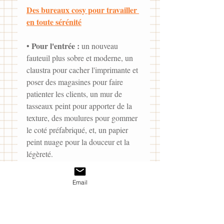
Des bureaux cosy pour travailler 
en toute sérénité
Pour l'entrée : 
• 
un nouveau 
fauteuil plus sobre et moderne, un 
claustra pour cacher l'imprimante et 
poser des magasines pour faire 
patienter les clients, un mur de 
tasseaux peint pour apporter de la 
texture, des moulures pour gommer 
le coté préfabriqué, et, un papier 
peint nuage pour la douceur et la 
légèreté. 
Les courbes de la vitrophanie sont 
un rappel au papier peint et 
Email
garantissent la confidentialité. 
Pour la salle de réunion : 
• 
une 